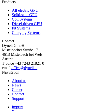
Products
All-electric GPU
Solid-state GPU
Coil Systems
Diesel-driven GPU
Pit Systems
Charging Systems
Contact
Dynell GmbH
Mistelbacher Straße 17
4613
Mistelbach bei Wels
Austria
T
voice
+43 7243 21821-0
email
office@dynell.at
Navigation
About us
News
Career
Contact
Support
Footer
Imprint