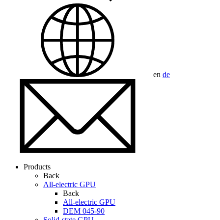
en
de
Products
Back
All-electric GPU
Back
All-electric GPU
DEM 045-90
Solid-state GPU