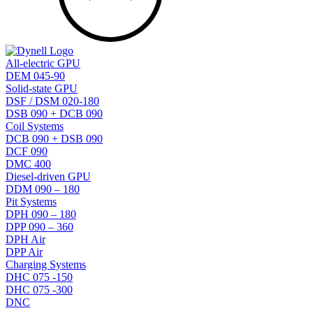
All-electric GPU
DEM 045-90
Solid-state GPU
DSF / DSM 020-180
DSB 090 + DCB 090
Coil Systems
DCB 090 + DSB 090
DCF 090
DMC 400
Diesel-driven GPU
DDM 090 – 180
Pit Systems
DPH 090 – 180
DPP 090 – 360
DPH Air
DPP Air
Charging Systems
DHC 075 -150
DHC 075 -300
DNC